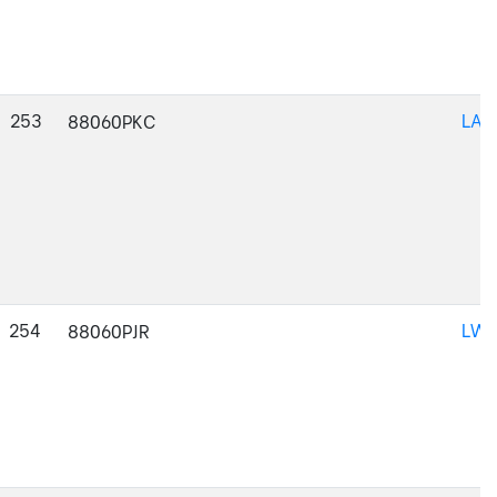
253
LAC
88060PKC
254
LWM
88060PJR