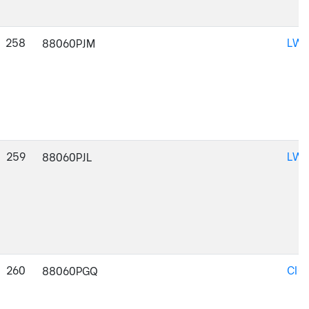
258
LWM
88060PJM
259
LWM
88060PJL
260
CI-
88060PGQ