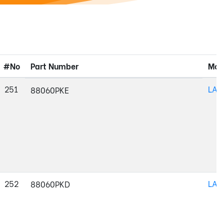
#No
Part Number
Mod
251
LAC
88060PKE
252
LAC
88060PKD