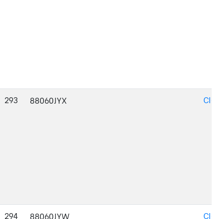
293
CI-
88060JYX
294
CI-
88060JYW