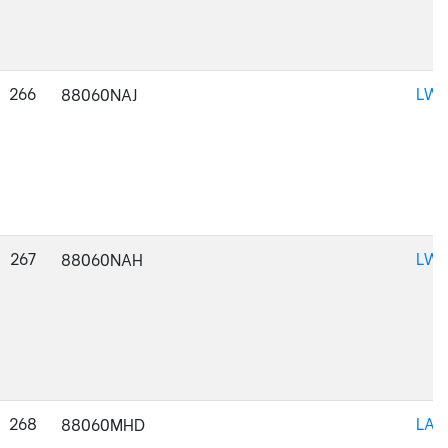
266
LWM
88060NAJ
267
LWM
88060NAH
268
LAC
88060MHD