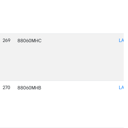
269
LAC
88060MHC
270
LAC
88060MHB