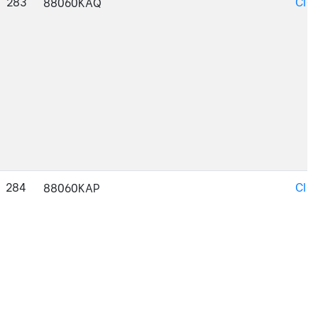
283
CI-
88060KAQ
284
CI-
88060KAP