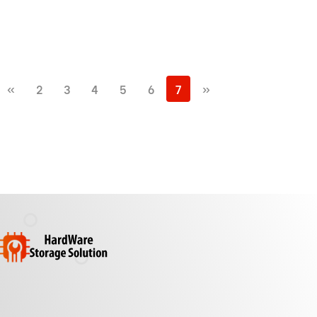
«
2
3
4
5
6
7
»