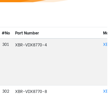
#No
Part Number
Mod
301
XBR
XBR-VDX8770-4
302
XBR
XBR-VDX8770-8