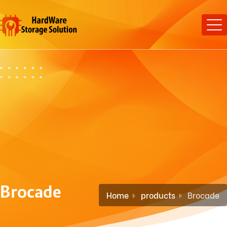
Brocade
Home
products
Brocade