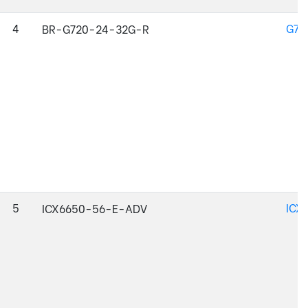
4
G72
BR-G720-24-32G-R
5
ICX
ICX6650-56-E-ADV