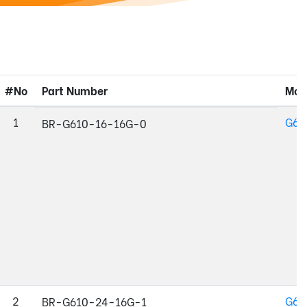
#No
Part Number
Mod
1
G61
BR-G610-16-16G-0
2
G61
BR-G610-24-16G-1