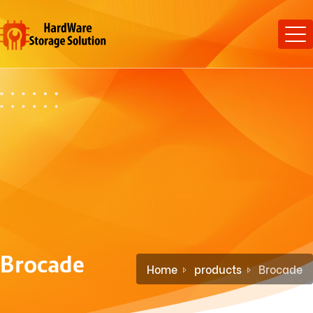
Brocade
Home
products
Brocade